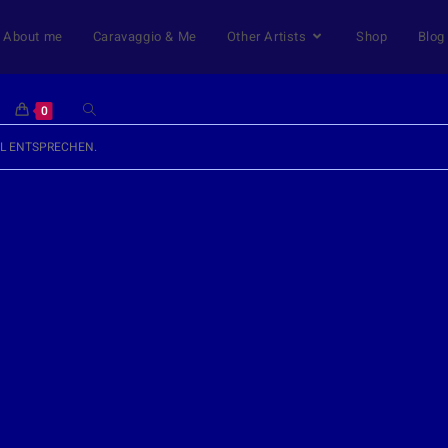
About me
Caravaggio & Me
Other Artists
Shop
Blog
0
HL ENTSPRECHEN.