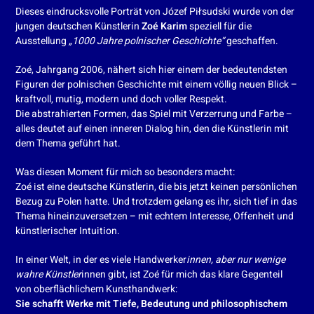
Dieses eindrucksvolle Porträt von Józef Piłsudski wurde von der
jungen deutschen Künstlerin
Zoé Karim
speziell für die
Ausstellung
„1000 Jahre polnischer Geschichte“
geschaffen.
Zoé, Jahrgang 2006, nähert sich hier einem der bedeutendsten
Figuren der polnischen Geschichte mit einem völlig neuen Blick –
kraftvoll, mutig, modern und doch voller Respekt.
Die abstrahierten Formen, das Spiel mit Verzerrung und Farbe –
alles deutet auf einen inneren Dialog hin, den die Künstlerin mit
dem Thema geführt hat.
Was diesen Moment für mich so besonders macht:
Zoé ist eine deutsche Künstlerin, die bis jetzt keinen persönlichen
Bezug zu Polen hatte. Und trotzdem gelang es ihr, sich tief in das
Thema hineinzuversetzen – mit echtem Interesse, Offenheit und
künstlerischer Intuition.
In einer Welt, in der es viele Handwerker
innen, aber nur wenige
wahre Künstler
innen gibt, ist Zoé für mich das klare Gegenteil
von oberflächlichem Kunsthandwerk:
Sie schafft Werke mit Tiefe, Bedeutung und philosophischem