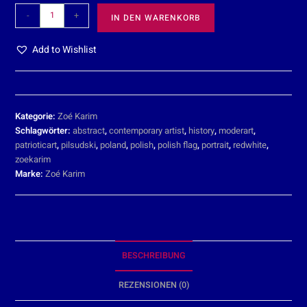
-
+
IN DEN WARENKORB
Add to Wishlist
Kategorie:
Zoé Karim
Schlagwörter:
abstract
,
contemporary artist
,
history
,
moderart
,
patrioticart
,
pilsudski
,
poland
,
polish
,
polish flag
,
portrait
,
redwhite
,
zoekarim
Marke:
Zoé Karim
BESCHREIBUNG
REZENSIONEN (0)