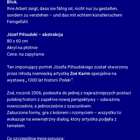
Blick.
Ihre Arbeit zeigt, dass sie fähig ist, nicht nur zu gestalten,
sondern zu verstehen – und das mit echtem künstlerischem
Feingefühl.
Józef Piłsudski – abstrakcja
80 x 60 cm
Akryl na płótnie
Cena: na zapytanie
Ten imponujący portret Józefa Piłsudskiego został stworzony
przez młodą niemiecką artystkę
Zoé Karim
specjalnie na
wystawę
„1000 lat historii Polski”
.
Zoé, rocznik 2006, podeszła do jednej z najważniejszych postaci
polskiej historii z zupełnie nowej perspektywy – odważnie,
nowocześnie, a jednocześnie z szacunkiem.
Zaburzone formy, gra z kolorem i rozmyciem – wszystko to
wskazuje na wewnętrzny dialog, który artystka podjęła z
tematem.
Co szczególnie mnie porusza: