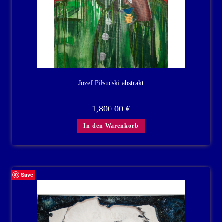
Jozef Piłsudski abstrakt
1,800.00
€
In den Warenkorb
Save